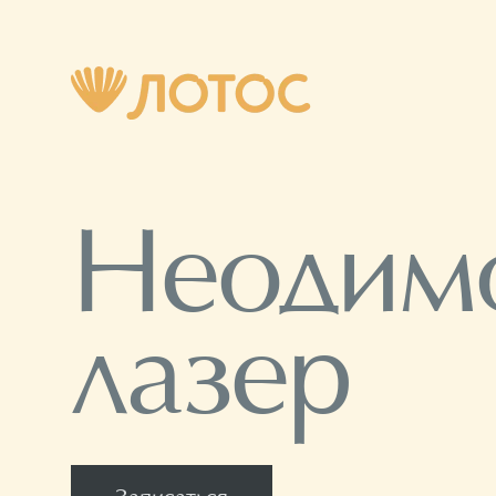
Неодим
лазер