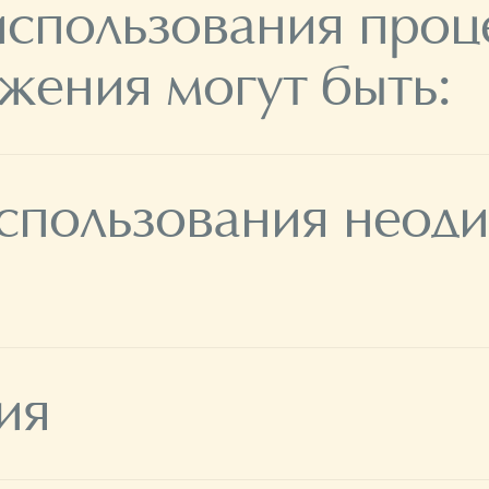
использования проц
жения могут быть:
спользования неоди
ия