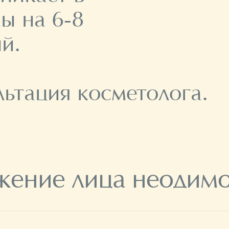
ы на 6-8
й.
ьтация косметолога.
жение лица неодим