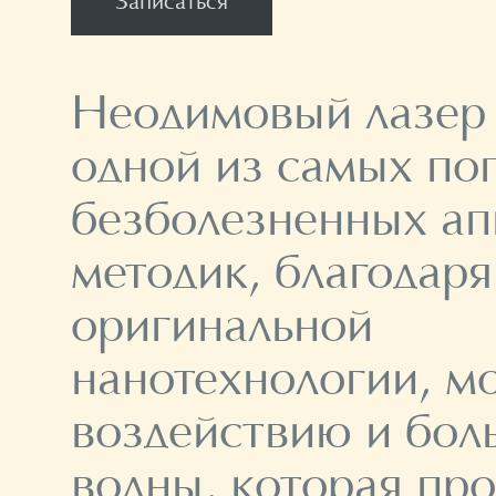
Записаться
Неодимовый лазер 
одной из самых по
безболезненных а
методик, благодаря
оригинальной
нанотехнологии, 
воздействию и бол
волны, которая про