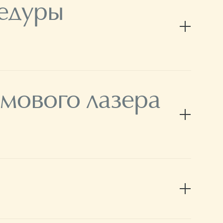
едуры
мового лазера