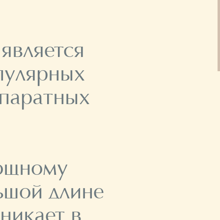
является
пулярных
ппаратных
мощному
ьшой длине
никает в